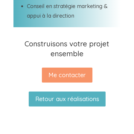
Conseil
en
stratégie
marketing
&
appui
à
la
direction
Construisons votre projet
ensemble
Me contacter
Retour aux réalisations