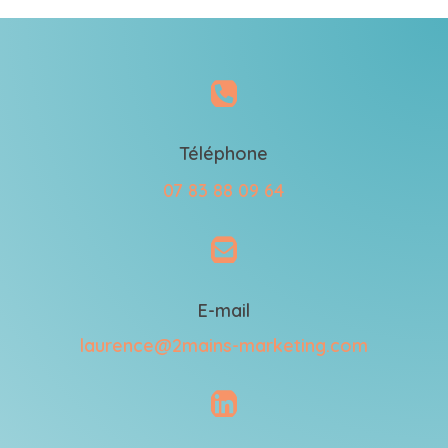

Téléphone
07 83 88 09 64

E-mail
laurence@2mains-marketing.com
