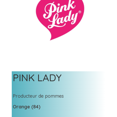
PINK LADY
Producteur de pommes
Orange (84)