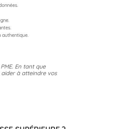
 données.
igne.
antes.
 authentique.
e PME. En tant que
 aider à atteindre vos