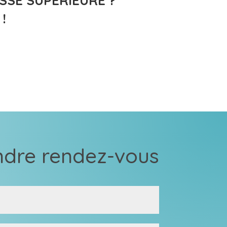
SSE SUPÉRIEURE ?
!
ndre rendez-vous