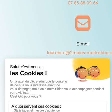
07 83 88 09 64

E-mail
laurence@2mains-marketing.

LinkedIn
Laurence Burdéos